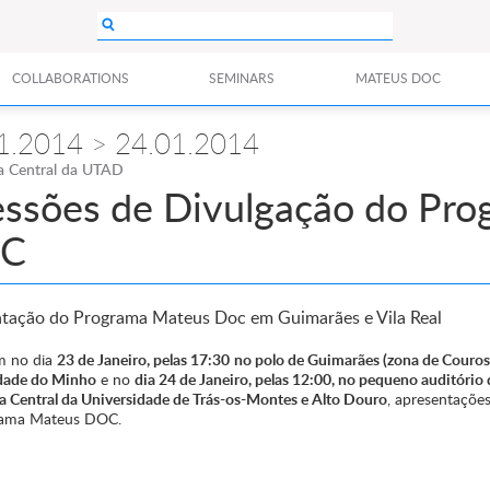
COLLABORATIONS
SEMINARS
MATEUS DOC
1.2014 > 24.01.2014
ca Central da UTAD
essões de Divulgação do Pr
C
tação do Programa Mateus Doc em Guimarães e Vila Real
m no dia
23 de Janeiro, pelas 17:30
no polo de Guimarães (zona de Couros
dade do Minho
e no
dia 24 de Janeiro, pelas 12:00, no pequeno auditório 
ca Central da Universidade de Trás-os-Montes e Alto Douro
, apresentações
rama Mateus DOC.