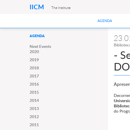
IICM
The Institute
AGENDA
23.0
AGENDA
Bibliote
Next Events
- S
2020
2019
DO
2018
2017
Apresen
2016
2015
Decorre
2014
Universi
Bibliote
2013
do Prog
2012
2011