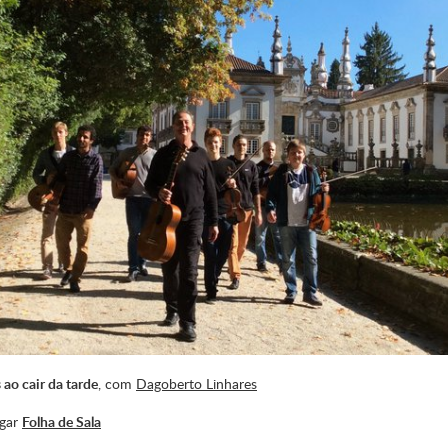
 ao cair da tarde
, com
Dagoberto Linhares
egar
Folha de Sala