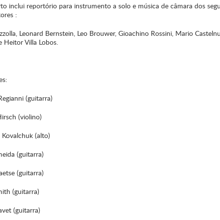
to inclui reportório para instrumento a solo e música de câmara dos segu
ores :
zzolla, Leonard Bernstein, Leo Brouwer, Gioachino Rossini, Mario Casteln
 Heitor Villa Lobos.
es:
egianni (guitarra)
rsch (violino)
 Kovalchuk (alto)
eida (guitarra)
etse (guitarra)
th (guitarra)
vet (guitarra)