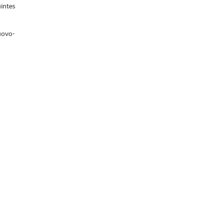
intes
uovo-