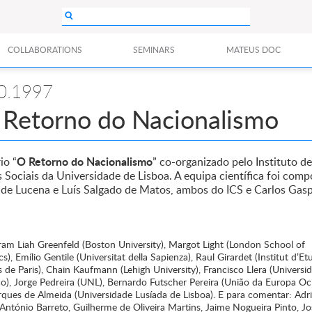
COLLABORATIONS
SEMINARS
MATEUS DOC
0.1997
 Retorno do Nacionalismo
O Retorno do Nacionalismo
io “
” co-organizado pelo Instituto de
 Sociais da Universidade de Lisboa. A equipa científica foi comp
de Lucena e Luís Salgado de Matos, ambos do ICS e Carlos Gasp
aram Liah Greenfeld (Boston University), Margot Light (London School of
), Emílio Gentile (Universitat della Sapienza), Raul Girardet (Institut d’Et
s de Paris), Chain Kaufmann (Lehigh University), Francisco Llera (Universi
o), Jorge Pedreira (UNL), Bernardo Futscher Pereira (União da Europa Oci
ques de Almeida (Universidade Lusíada de Lisboa). E para comentar: Adr
 António Barreto, Guilherme de Oliveira Martins, Jaime Nogueira Pinto, J