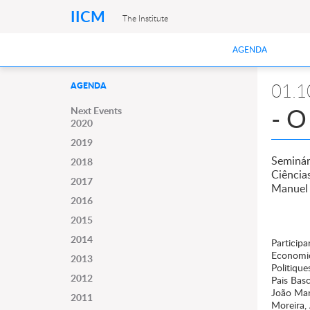
IICM
The Institute
AGENDA
01.1
AGENDA
- O
Next Events
2020
2019
Seminár
2018
Ciências
2017
Manuel 
2016
2015
2014
Particip
Economics
2013
Politique
2012
Pais Basc
João Mar
2011
Moreira,