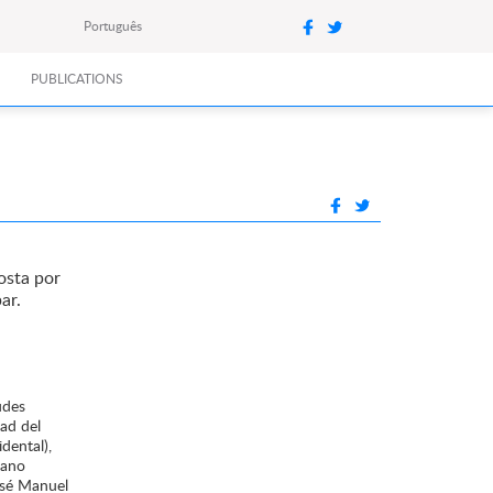
Português
PUBLICATIONS
osta por
ar.
udes
dad del
dental),
iano
osé Manuel