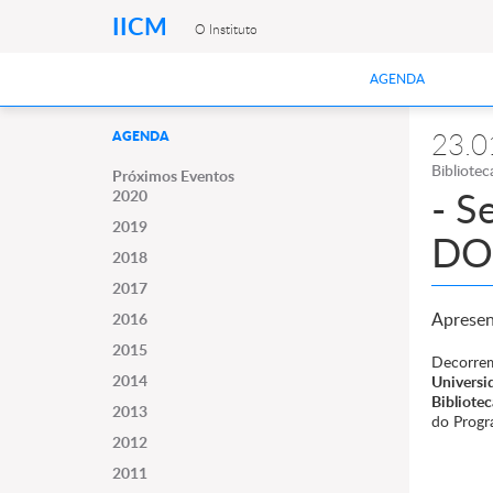
IICM
O Instituto
AGENDA
23.0
AGENDA
Bibliote
Próximos Eventos
- S
2020
2019
DO
2018
2017
Apresen
2016
2015
Decorre
2014
Universi
Bibliote
2013
do Prog
2012
2011