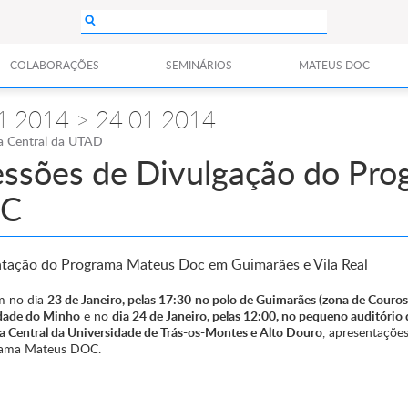
COLABORAÇÕES
SEMINÁRIOS
MATEUS DOC
1.2014 > 24.01.2014
ca Central da UTAD
essões de Divulgação do Pr
C
tação do Programa Mateus Doc em Guimarães e Vila Real
m no dia
23 de Janeiro, pelas 17:30
no polo de Guimarães (zona de Couros
dade do Minho
e no
dia 24 de Janeiro, pelas 12:00, no pequeno auditório 
ca Central da Universidade de Trás-os-Montes e Alto Douro
, apresentações
rama Mateus DOC.