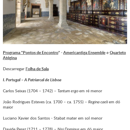
Programa "Pontos de Encontro
" -
Americantiga Ensemble
e
Quarteto
Atégina
Descarregar
F
olha de Sala
I. Portugal – A Patriarcal de Lisboa
Carlos Seixas (1704 – 1742) –
Tantum ergo
em ré menor
João Rodrigues Esteves (ca. 1700 – ca. 1755) –
Regina caeli
em dó
maior
Luciano Xavier dos Santos - Stabat mater em sol menor
Davide Perez (1711 – 1778) –
Nisi Dominus
em dó maior