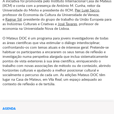
A iniciativa foi promovida pelo Instituto Internacional Casa de Mateus
(IICM) e conta com a presença de António M. Cunha, reitor da
Universidade do Minho e presidente do IICM;
Pier Luigi Sacco
,
professor de Economia da Cultura da Universidade de Veneza;
e
Ragnar Siil
, presidente do grupo de trabalho da União Europeia para
as Indústrias Culturais e Criativas e
José Tavares
, professor de
economia na Universidade Nova de Lisboa.
O Mateus DOC é um programa para jovens investigadores de todas
as áreas científicas que visa estimular o diálogo interdisciplinar,
confrontando-os com temas atuais e de interesse geral. Pretende-se
habituar os participantes a encararem os seus temas de reflexão e
investigação numa perspetiva alargada que inclua sistematicamente
pontos de vista exteriores à sua área científica, enriquecendo o
trabalho com novas associações de método ou de conteúdo, abrindo
horizontes culturais e ajudando a melhor posicionar cultural e
socialmente o percurso de cada um. As edições Mateus DOC têm
lugar na Casa de Mateus, em Vila Real, um espaço adequado ao
contexto de reflexão e de tertúlia.
AGENDA