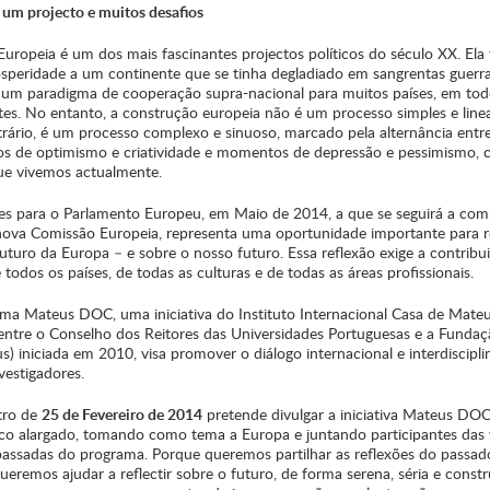
 um projecto e muitos desafios
Europeia é um dos mais fascinantes projectos políticos do século XX. Ela
osperidade a um continente que se tinha degladiado em sangrentas guerra
i um paradigma de cooperação supra-nacional para muitos países, em tod
tes. No entanto, a construção europeia não é um processo simples e line
trário, é um processo complexo e sinuoso, marcado pela alternância entr
 de optimismo e criatividade e momentos de depressão e pessimismo,
ue vivemos actualmente.
ões para o Parlamento Europeu, em Maio de 2014, a que se seguirá a co
ova Comissão Europeia, representa uma oportunidade importante para re
uturo da Europa – e sobre o nosso futuro. Essa reflexão exige a contribu
 todos os países, de todas as culturas e de todas as áreas profissionais.
ma Mateus DOC, uma iniciativa do Instituto Internacional Casa de Mate
 entre o Conselho dos Reitores das Universidades Portuguesas e a Funda
) iniciada em 2010, visa promover o diálogo internacional e interdiscipli
vestigadores.
tro de
25 de Fevereiro de 2014
pretende divulgar a iniciativa Mateus DOC
co alargado, tomando como tema a Europa e juntando participantes das 
passadas do programa. Porque queremos partilhar as reflexões do passad
eremos ajudar a reflectir sobre o futuro, de forma serena, séria e constr