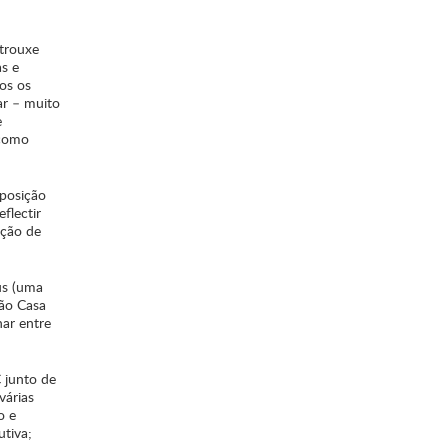
 trouxe
s e
os os
ar – muito
e
 como
mposição
flectir
ição de
us (uma
ção Casa
nar entre
 junto de
várias
o e
utiva;