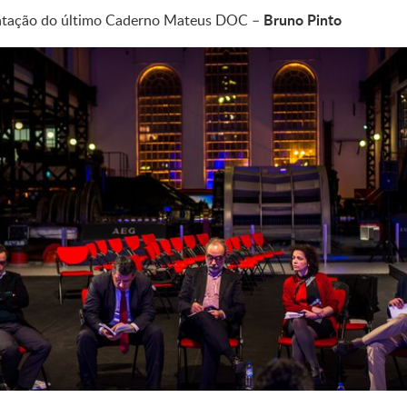
Bruno Pinto
ntação do último Caderno Mateus DOC –