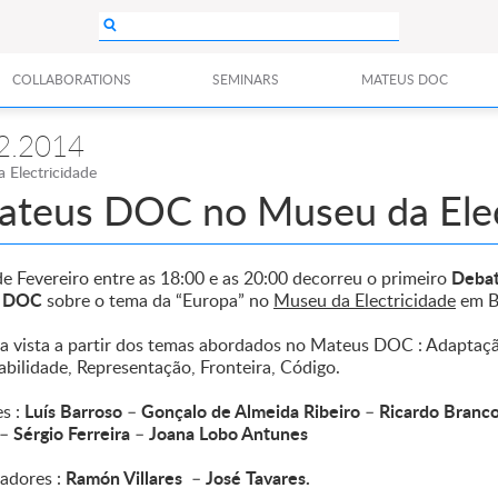
COLLABORATIONS
SEMINARS
MATEUS DOC
2.2014
 Electricidade
ateus DOC no Museu da Elec
Deba
de Fevereiro entre as 18:00 e as 20:00 decorreu o primeiro
s DOC
sobre o tema da “Europa” no
Museu da Electricidade
em B
a vista a partir dos temas abordados no Mateus DOC : Adaptaçã
abilidade, Representação, Fronteira, Código.
Luís Barroso
Gonçalo de Almeida Ribeiro
Ricardo Branc
s :
–
–
Sérgio Ferreira
Joana Lobo Antunes
–
–
Ramón Villares
José Tavares.
adores :
–