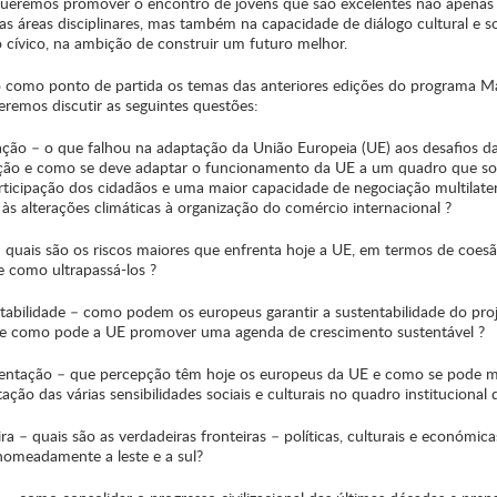
ueremos promover o encontro de jovens que são excelentes não apenas
as áreas disciplinares, mas também na capacidade de diálogo cultural e so
cívico, na ambição de construir um futuro melhor.
como ponto de partida os temas das anteriores edições do programa M
remos discutir as seguintes questões:
ação – o que falhou na adaptação da União Europeia (UE) aos desafios d
ação e como se deve adaptar o funcionamento da UE a um quadro que so
rticipação dos cidadãos e uma maior capacidade de negociação multilater
às alterações climáticas à organização do comércio internacional ?
 – quais são os riscos maiores que enfrenta hoje a UE, em termos de coes
 e como ultrapassá-los ?
ntabilidade – como podem os europeus garantir a sustentabilidade do pro
e como pode a UE promover uma agenda de crescimento sustentável ?
sentação – que percepção têm hoje os europeus da UE e como se pode m
ação das várias sensibilidades sociais e culturais no quadro institucional 
ira – quais são as verdadeiras fronteiras – políticas, culturais e económic
nomeadamente a leste e a sul?