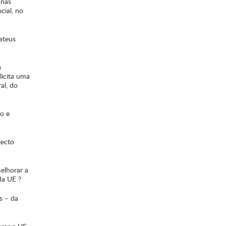
 nas
cial, no
ateus
a
licita uma
al, do
ão e
jecto
elhorar a
da UE ?
as – da