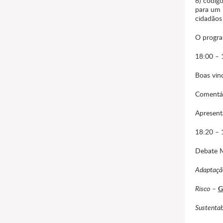
6) código
para um 
cidadãos
O progra
18:00 –
Boas vi
Comentá
Apresent
18:20 – 
Debate 
Adaptaçã
Risco
–
G
Sustentab