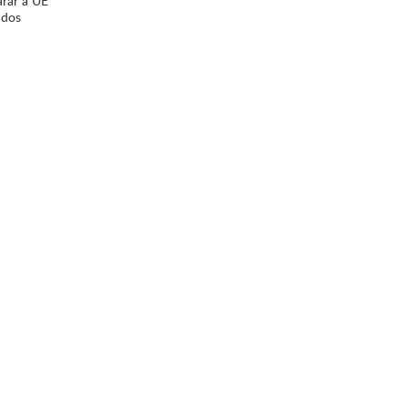
arar a UE
 dos