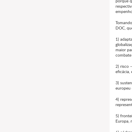
porque q
respectiv
empenho 
Tomando 
DOC, que
1) adapt
globaliz
maior pa
combate 
2) risco
eficácia,
3) suste
europeu 
4) repre
represent
5) fronte
Europa, 