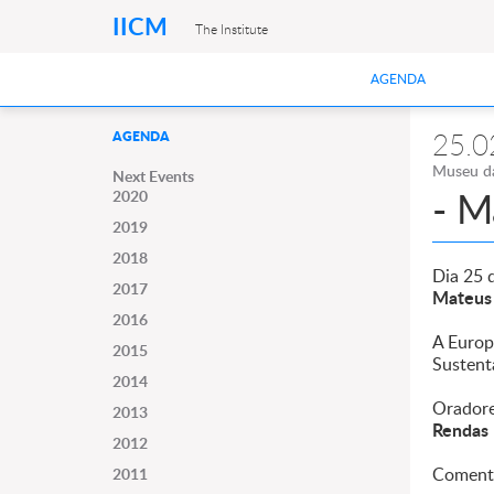
IICM
The Institute
AGENDA
25.0
AGENDA
Museu da
Next Events
- M
2020
2019
2018
Dia 25 
2017
Mateu
2016
A Europ
2015
Sustent
2014
Oradore
2013
Rendas
2012
Coment
2011