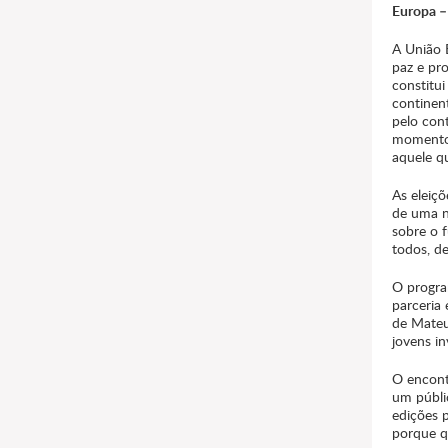
Europa –
A União 
paz e pr
constitu
continen
pelo con
momentos
aquele q
As eleiç
de uma n
sobre o f
todos, de
O progra
parceria
de Mateus
jovens in
O encon
um públi
edições 
porque qu