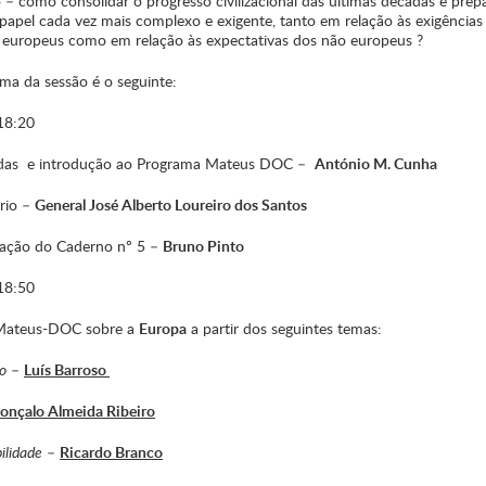
 – como consolidar o progresso civilizacional das últimas décadas e prep
papel cada vez mais complexo e exigente, tanto em relação às exigências
 europeus como em relação às expectativas dos não europeus ?
ma da sessão é o seguinte:
 18:20
ndas e introdução ao Programa Mateus DOC –
António M. Cunha
rio –
General José Alberto Loureiro dos Santos
ação do Caderno nº 5 –
Bruno Pinto
18:50
Mateus-DOC sobre a
Europa
a partir dos seguintes temas:
o
–
Luís Barroso
onçalo Almeida Ribeiro
ilidade
–
Ricardo Branco