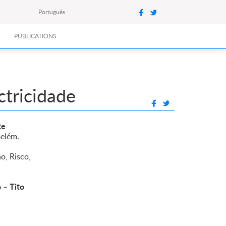
Português
PUBLICATIONS
tricidade
te
elém.
o, Risco,
o
Tito
–