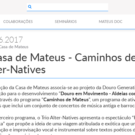
COLABORAÇÕES
SEMINÁRIOS
MATEUS DOC
6.2017
Casa de Mateus
asa de Mateus - Caminhos de
er-Natives
ção da Casa de Mateus associa-se ao projeto da Douro Generat
Douro em Movimento - Aldeias c
ção para o desenvolvimento "
Caminhos de Mateus
através do programa "
", um programa de ati
s que inclui um conjunto de concertos de música antiga e barro
rceiro programa, o Trio Alter-Natives apresenta o espectáculo “
a” que propõe a ideia de uma viagem atribulada e exótica que u
ção e improvisação vocal e instrumental sobre textos poéticos d