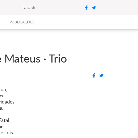
English
PUBLICAÇÕES
 Mateus · Trio
ion,
om
vidades
ca.
Fatal
ne
e Luís