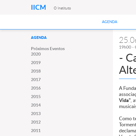
IICM
O Instituto
AGENDA
25.0
AGENDA
19h00 · 
Próximos Eventos
- C
2020
2019
Alt
2018
2017
A Funda
2016
associa
2015
Vida"
, 
2014
musicai
2013
Como te
2012
Torment
declama
2011