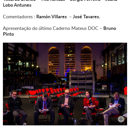
Lobo Antunes
Ramón Villares
José Tavares.
Comentadores :
–
Bruno
Apresentação do último Caderno Mateus DOC –
Pinto