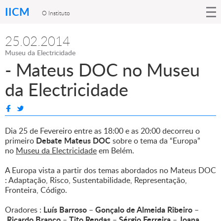
IICM
O Instituto
25.02.2014
Museu da Electricidade
- Mateus DOC no Museu
da Electricidade
Dia 25 de Fevereiro entre as 18:00 e as 20:00 decorreu o
Debate Mateus DOC
primeiro
sobre o tema da “Europa”
no
Museu da Electricidade
em Belém.
A Europa vista a partir dos temas abordados no Mateus DOC
: Adaptação, Risco, Sustentabilidade, Representação,
Fronteira, Código.
Luís Barroso
Gonçalo de Almeida Ribeiro
Oradores :
–
–
Ricardo Branco
Tito Rendas
Sérgio Ferreira
Joana
–
–
–