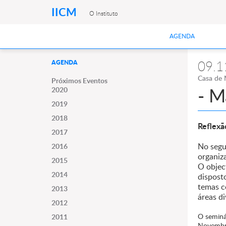
IICM
O Instituto
AGENDA
09.1
AGENDA
Casa de 
Próximos Eventos
- M
2020
2019
2018
Reflexã
2017
No segu
2016
organiz
2015
O objec
2014
dispost
temas c
2013
áreas di
2012
O seminá
2011
Novembro