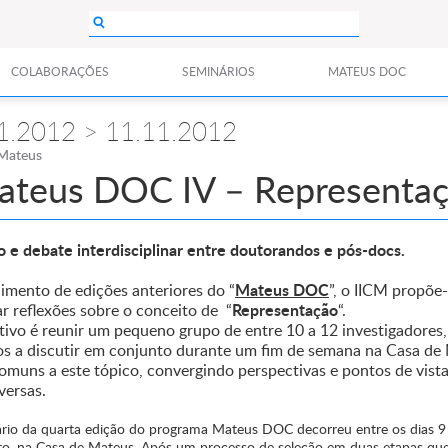
COLABORAÇÕES
SEMINÁRIOS
MATEUS DOC
1.2012 > 11.11.2012
Mateus
ateus DOC IV – Representa
o e debate interdisciplinar entre doutorandos e pós-docs.
Mateus DOC
imento de edições anteriores do “
”, o IICM propõe
Representação
ar reflexões sobre o conceito de “
“.
tivo é reunir um pequeno grupo de entre 10 a 12 investigadores,
os a discutir em conjunto durante um fim de semana na Casa de
omuns a este tópico, convergindo perspectivas e pontos de vist
versas.
rio da quarta edição do programa Mateus DOC decorreu entre os dias 9
, na Casa de Mateus. Após um processo de seleção em duas etapas que