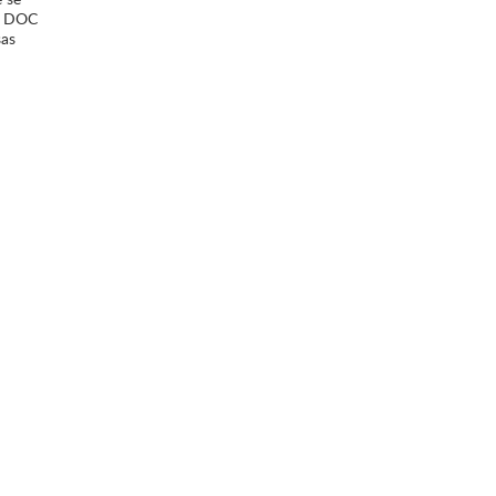
us DOC
sas