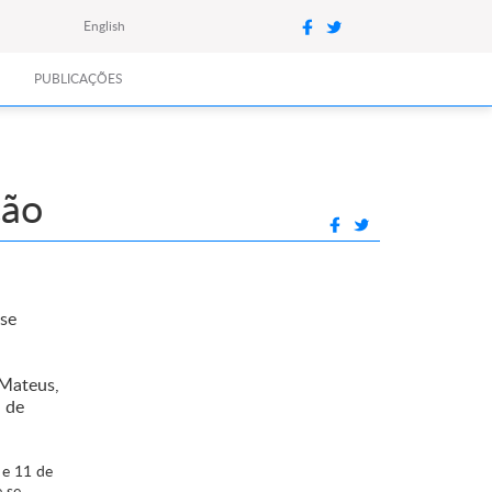
English
PUBLICAÇÕES
ção
-se
 Mateus,
a de
 e 11 de
 se