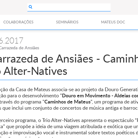
COLABORAÇÕES
SEMINÁRIOS
MATEUS DOC
6.2017
Carrazeda de Ansiães
arrazeda de Ansiães - Camin
o Alter-Natives
ção da Casa de Mateus associa-se ao projeto da Douro Generat
Douro em Movimento - Aldeias c
ção para o desenvolvimento "
Caminhos de Mateus
através do programa "
", um programa de ati
s que inclui um conjunto de concertos de música antiga e barro
rceiro programa, o Trio Alter-Natives apresenta o espectáculo “
a” que propõe a ideia de uma viagem atribulada e exótica que u
ção e improvisação vocal e instrumental sobre textos poéticos d