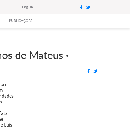
English
PUBLICAÇÕES
hos de Mateus ·
ion,
om
vidades
ca.
Fatal
ne
e Luís