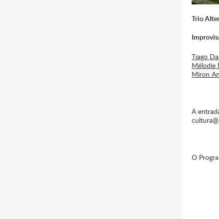
Trio Alte
Improvis
Tiago Da
Mélodie 
Miron An
A entrada
cultura@
O Progra