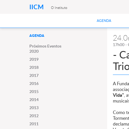
IICM
O Instituto
AGENDA
24.0
AGENDA
17h00 · 
Próximos Eventos
- C
2020
2019
Tri
2018
2017
A Funda
2016
associa
2015
Vida"
, 
2014
musicai
2013
Como te
2012
Torment
declama
2011