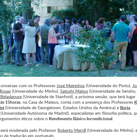
conversas com os Professores
José Meirinhos
(Universidade do Porto),
Jo
Rosas
(Universidade do Minho),
Satoshi Matsui
(Universidade de Senshu,
a Bidadanure
(Universidade de Stanford), a próxima sessão, que terá lugar
 às 15horas
, na Casa de Mateus, conta com a presença dos Professores
K
st
(Universidade de Georgetown, Estados Unidos da América) e
Borja
(Universidade Autónoma de Madrid), especialistas em filosofia política, q
 argumentos éticos sobre o
Rendimento Básico Incondicional
.
 será moderada pelo Professor
Roberto Merrill
(Universidade do Minho), e
o de tradução em português.