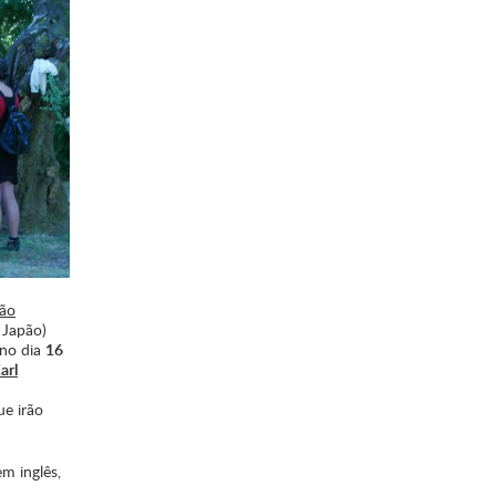
ão
 Japão)
 no dia
16
arl
ue irão
m inglês,