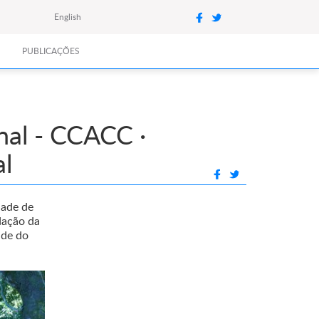
English
PUBLICAÇÕES
nal - CCACC ·
al
dade de
dação da
ade do