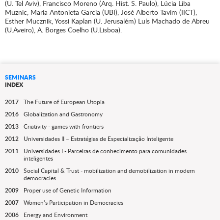
(U. Tel Aviv), Francisco Moreno (Arq. Hist. S. Paulo), Lúcia Liba
Muznic, Maria Antonieta Garcia (UBI), José Alberto Tavim (IICT),
Esther Mucznik, Yossi Kaplan (U. Jerusalém) Luís Machado de Abreu
(U.Aveiro), A. Borges Coelho (U.Lisboa).
SEMINARS
INDEX
2017
The Future of European Utopia
2016
Globalization and Gastronomy
2013
Criativity - games with frontiers
2012
Universidades II – Estratégias de Especialização Inteligente
2011
Universidades I - Parceiras de conhecimento para comunidades
inteligentes
2010
Social Capital & Trust - mobilization and demobilization in modern
democracies
2009
Proper use of Genetic Information
2007
Women’s Participation in Democracies
2006
Energy and Environment