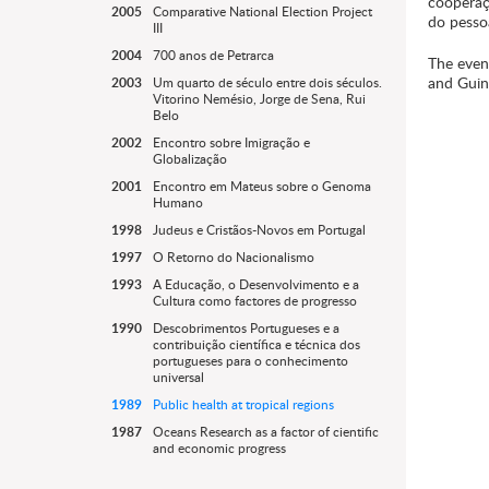
cooperaç
2005
Comparative National Election Project
do pesso
III
2004
700 anos de Petrarca
The even
and Guin
2003
Um quarto de século entre dois séculos.
Vitorino Nemésio, Jorge de Sena, Rui
Belo
2002
Encontro sobre Imigração e
Globalização
2001
Encontro em Mateus sobre o Genoma
Humano
1998
Judeus e Cristãos-Novos em Portugal
1997
O Retorno do Nacionalismo
1993
A Educação, o Desenvolvimento e a
Cultura como factores de progresso
1990
Descobrimentos Portugueses e a
contribuição científica e técnica dos
portugueses para o conhecimento
universal
1989
Public health at tropical regions
1987
Oceans Research as a factor of cientific
and economic progress