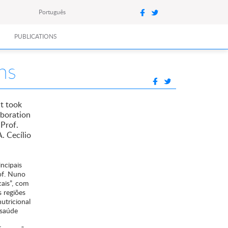
Português
PUBLICATIONS
ns
at took
aboration
 Prof.
. Cecílio
ncipais
of. Nuno
ais”, com
s regiões
utricional
 saúde