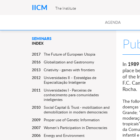
IICM
The Institute
AGENDA
Pub
SEMINARS
INDEX
2017
The Future of European Utopia
2016
Globalization and Gastronomy
1989
In
place b
2013
Criativity - games with frontiers
of the I
2012
Universidades II – Estratégias de
F.C. Ca
Especialização Inteligente
Rocha.
2011
Universidades I - Parceiras de
conhecimento para comunidades
inteligentes
The foll
doenças 
2010
Social Capital & Trust - mobilization and
demobilization in modern democracies
Grande; 
moderaçã
2009
Proper use of Genetic Information
tropicai
2007
Women’s Participation in Democracies
da Comun
infantil
2006
Energy and Environment