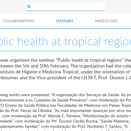
COLLABORATIONS
SEMINARS
MATEUS DOC
lic health at tropical regio
was organized the seminar “Public heath at tropical regions” th
etween the 5th and 10th February. The organization had the col
nstituto de Higiene e Medicina Tropical, under the orientation of
mbournac and the Vice-president of the I.H.M.T. Prof. Doutor L.A
owing works were presented: “A organização dos Serviços de Saúde. As pri
transmissíveis e os Cuidados de Saúde Primários”, com moderação do Pr
“O Ensino da Saúde Pública nas Faculdades de Medicina nos Países Tropic
o do Prof. Ferraz de Oliveira; “As mais importantes doenças por vírus na
s”, com moderação da Prof. Wanda C. Ferreira; “Monitorização do estado n
idade”, com moderação do Prf. Doutor Cecílio Rocha; “Saúde Materna,
 e planeamento familiar”, com moderação do Prof. Norberto T. Santos; “A