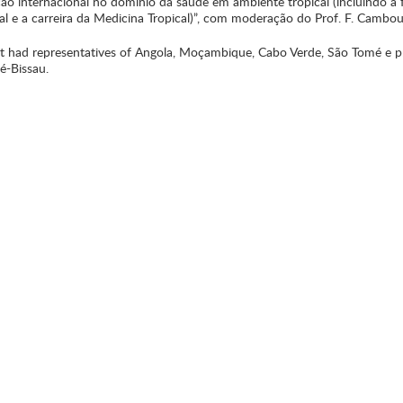
ão internacional no domínio da saúde em ambiente tropical (incluindo a
al e a carreira da Medicina Tropical)”, com moderação do Prof. F. Cambou
t had representatives of Angola, Moçambique, Cabo Verde, São Tomé e p
é-Bissau.