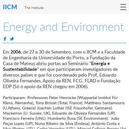
IICM
The Institute
Energy and Environment
2006
Em
, de 27 a 30 de Setembro, com o IICM e a Faculdade
de Engenharia da Universidade do Porto, a Fundação da
Energia e
Casa de Mateus abriu portas ao Seminário “
Sustentabilidade
” em que participaram investigadores de
diversos países e que foi coordenado pelo Prof. Eduardo
Oliveira Fernandes. Apoio da REN, FCG, FLAD e Fundação
EDP (Só o apoio da REN chegou em 2006).
Participaram: Professores Peter Hennicke (Wuppertal Institut Für
Klima, Alemanha), Tony Brisset (Total, France), Mattheos Santamouris
(U.Athens, Greece) Joachim Luther (ISE Fraunhofer, Germany),
Mackerron (U. Sussex, UK), Eduardo de Oliveira Fernandes (UP),
Francisco Ferreira (UNL), Humberto Rosa (SE Environment), João
Peças Lopes (UP), Nuno Ribeiro da Silva (Endesa), António Costa e
Silva (Partex, UTL), Carlos Varandas (UTL), Manuel Collares Pereira (Ao