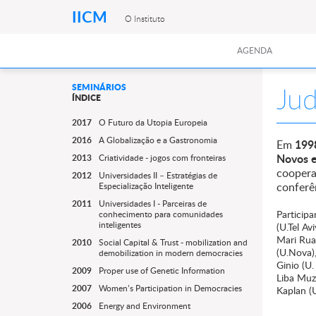
IICM
O Instituto
AGENDA
Jud
SEMINÁRIOS
ÍNDICE
2017
O Futuro da Utopia Europeia
2016
A Globalização e a Gastronomia
199
Em
Novos e
2013
Criatividade - jogos com fronteiras
coopera
2012
Universidades II – Estratégias de
conferê
Especialização Inteligente
2011
Universidades I - Parceiras de
Particip
conhecimento para comunidades
inteligentes
(U.Tel Av
Mari Ruan
2010
Social Capital & Trust - mobilization and
(U.Nova),
demobilization in modern democracies
Ginio (U.
2009
Proper use of Genetic Information
Liba Muzn
2007
Women’s Participation in Democracies
Kaplan (
2006
Energy and Environment