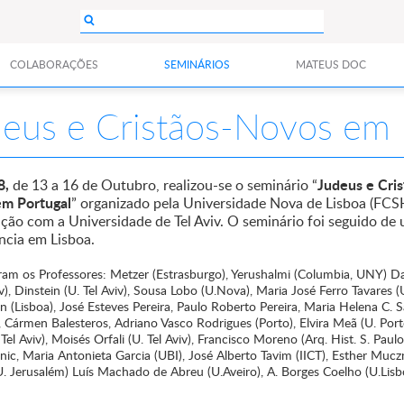
COLABORAÇÕES
SEMINÁRIOS
MATEUS DOC
eus e Cristãos-Novos em 
8,
Judeus e Cris
de 13 a 16 de Outubro, realizou-se o seminário “
m Portugal
” organizado pela Universidade Nova de Lisboa (FCS
ção com a Universidade de Tel Aviv. O seminário foi seguido de
ncia em Lisboa.
aram os Professores: Metzer (Estrasburgo), Yerushalmi (Columbia, UNY) Da
iv), Dinstein (U. Tel Aviv), Sousa Lobo (U.Nova), Maria José Ferro Tavares (
 (Lisboa), José Esteves Pereira, Paulo Roberto Pereira, Maria Helena C. 
 Cármen Balesteros, Adriano Vasco Rodrigues (Porto), Elvira Meã (U. Porto
 Tel Aviv), Moisés Orfali (U. Tel Aviv), Francisco Moreno (Arq. Hist. S. Paulo
ic, Maria Antonieta Garcia (UBI), José Alberto Tavim (IICT), Esther Muczn
U. Jerusalém) Luís Machado de Abreu (U.Aveiro), A. Borges Coelho (U.Lisb