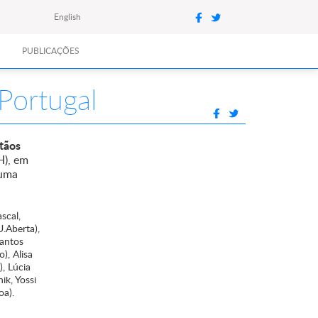
English
PUBLICAÇÕES
Portugal
tãos
H), em
 uma
scal,
U.Aberta),
Santos
), Alisa
), Lúcia
ik, Yossi
oa).