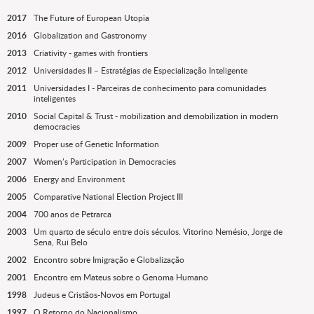
2017
The Future of European Utopia
2016
Globalization and Gastronomy
2013
Criativity - games with frontiers
2012
Universidades II – Estratégias de Especialização Inteligente
2011
Universidades I - Parceiras de conhecimento para comunidades
inteligentes
2010
Social Capital & Trust - mobilization and demobilization in modern
democracies
2009
Proper use of Genetic Information
2007
Women’s Participation in Democracies
2006
Energy and Environment
2005
Comparative National Election Project III
2004
700 anos de Petrarca
2003
Um quarto de século entre dois séculos. Vitorino Nemésio, Jorge de
Sena, Rui Belo
2002
Encontro sobre Imigração e Globalização
2001
Encontro em Mateus sobre o Genoma Humano
1998
Judeus e Cristãos-Novos em Portugal
1997
O Retorno do Nacionalismo