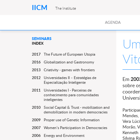
IICM
The Institute
AGENDA
Um 
SEMINARS
INDEX
Vit
2017
The Future of European Utopia
2016
Globalization and Gastronomy
2013
Criativity - games with frontiers
2012
Universidades II – Estratégias de
200
Em
Especialização Inteligente
sobre o
2011
Universidades I - Parceiras de
coorden
conhecimento para comunidades
Univers
inteligentes
2010
Social Capital & Trust - mobilization and
Participa
demobilization in modern democracies
Mendes, I
2009
Proper use of Genetic Information
Vera Lúc
Morão, Va
2007
Women’s Participation in Democracies
Kenneth 
2006
Energy and Environment
Silvina 