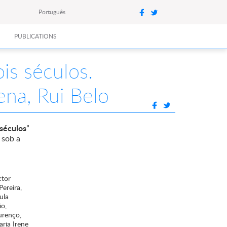
Português
PUBLICATIONS
is séculos.
ena, Rui Belo
 séculos
”
 sob a
ctor
ereira,
ula
io,
urenço,
ria Irene