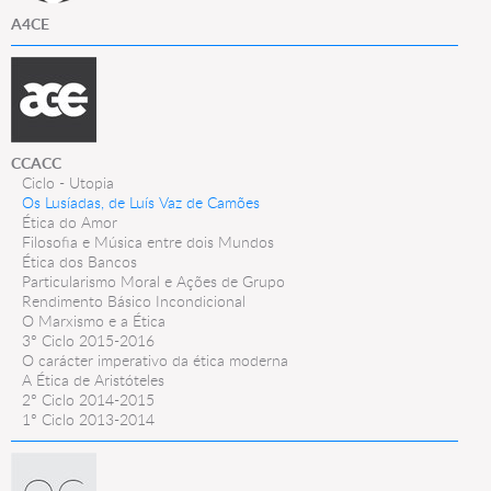
A4CE
CCACC
Ciclo - Utopia
Os Lusíadas, de Luís Vaz de Camões
Ética do Amor
Filosofia e Música entre dois Mundos
Ética dos Bancos
Particularismo Moral e Ações de Grupo
Rendimento Básico Incondicional
O Marxismo e a Ética
3º Ciclo 2015-2016
O carácter imperativo da ética moderna
A Ética de Aristóteles
2º Ciclo 2014-2015
1º Ciclo 2013-2014