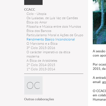
CCACC
Ciclo - Utopia
Os Lusíadas, de Luís Vaz de Camões
Ética do Amor
Filosofia e Música entre dois Mundos
Ética dos Bancos
Particularismo Moral e Ações de Grupo
Rendimento Básico Incondicional
O Marxismo e a Ética
3º Ciclo 2015-2016
A sessão
O carácter imperativo da ética
com apoi
moderna
A Ética de Aristóteles
Por ocas
2º Ciclo 2014-2015
2015, d
1º Ciclo 2013-2014
A entrada
email:
ar
O CCACC 
em colab
Outras colaborações
Humanas 