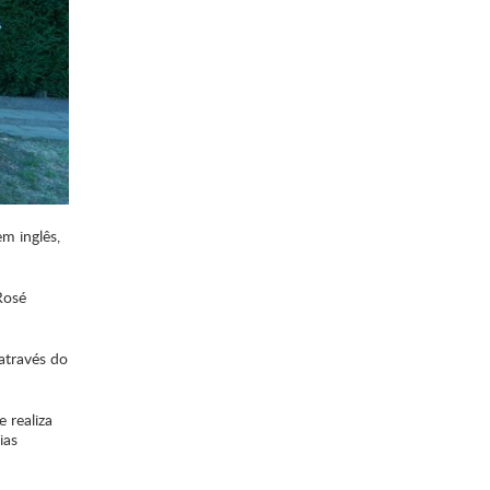
m inglês,
Rosé
 através do
 realiza
ias