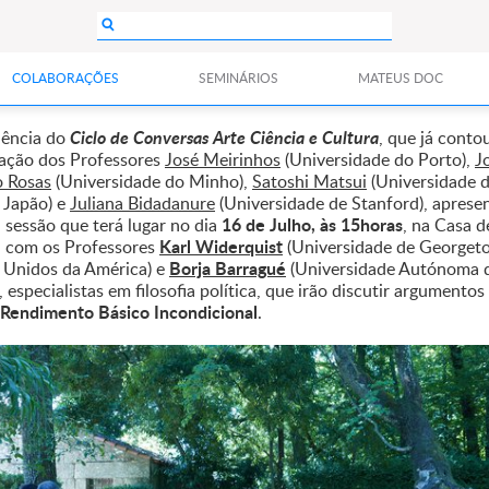
COLABORAÇÕES
SEMINÁRIOS
MATEUS DOC
Ciclo de Conversas Arte Ciência e Cultura
ência do
, que já conto
pação dos Professores
José Meirinhos
(Universidade do Porto),
J
 Rosas
(Universidade do Minho),
Satoshi Matsui
(Universidade 
 Japão) e
Juliana Bidadanure
(Universidade de Stanford), aprese
16 de Julho, às 15horas
 sessão que terá lugar no dia
, na Casa d
Karl Widerquist
 com os Professores
(Universidade de Georget
Borja Barragué
 Unidos da América) e
(Universidade Autónoma 
 especialistas em filosofia política, que irão discutir argumentos
Rendimento Básico Incondicional
.