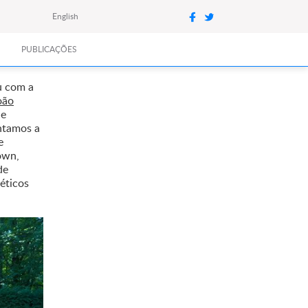
English
PUBLICAÇÕES
u com a
oão
de
ntamos a
e
own,
de
 éticos