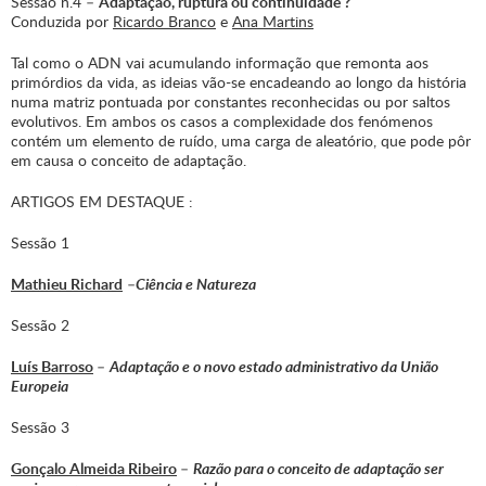
Sessão n.4 –
Adaptação, ruptura ou continuidade ?
Conduzida por
Ricardo Branco
e
Ana Martins
Tal como o ADN vai acumulando informação que remonta aos
primórdios da vida, as ideias vão-se encadeando ao longo da história
numa matriz pontuada por constantes reconhecidas ou por saltos
evolutivos. Em ambos os casos a complexidade dos fenómenos
contém um elemento de ruído, uma carga de aleatório, que pode pôr
em causa o conceito de adaptação.
ARTIGOS EM DESTAQUE :
Sessão 1
Mathieu Richard
–
Ciência e Natureza
Sessão 2
Luís Barroso
–
Adaptação e o novo estado administrativo da União
Europeia
Sessão 3
Gonçalo Almeida Ribeiro
–
Razão para o conceito de adaptação ser