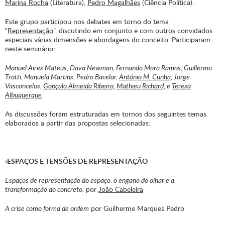
Marina Rocha
(Literatura),
Pedro Magalhães
(Ciência Política).
Este grupo participou nos debates em torno do tema
“
Representação
”, discutindo em conjunto e com outros convidados
especiais várias dimensões e abordagens do conceito. Participaram
neste seminário:
Manuel Aires Mateus, Dava Newman, Fernando Mora Ramos, Guillermo
Trotti, Manuela Martins, Pedro Bacelar,
António M. Cunha
, Jorge
Vasconcelos,
Gonçalo Almeida Ribeiro
,
Mathieu Richard
, e
Teresa
Albuquerque
.
As discussões foram estruturadas em tornos dos seguintes temas
elaborados a partir das propostas selecionadas:
›ESPAÇOS E TENSÕES DE REPRESENTAÇÃO
Espaços de representação do espaço:
o engano do olhar e a
transformação do concreto.
por
João Cabeleira
A crise como forma de ordem
por Guilherme Marques Pedro