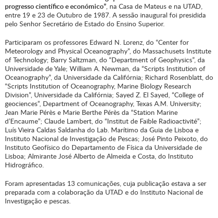
progresso científico e económico”
, na Casa de Mateus e na UTAD,
entre 19 e 23 de Outubro de 1987. A sessão inaugural foi presidida
pelo Senhor Secretário de Estado do Ensino Superior.
Participaram os professores Edward N. Lorenz, do “Center for
Meteorology and Physical Oceanography”, do Massachusets Institute
of Technology; Barry Saltzman, do “Department of Geophysics”, da
Universidade de Yale; William A. Newman, da “Scripts Institution of
Oceanography”, da Universidade da Califórnia; Richard Rosenblatt, do
“Scripts Institution of Oceanography, Marine Biology Research
Division”, Universidade da Califórnia; Sayed Z. El Sayed, “College of
geociences”, Department of Oceanography, Texas A.M. University;
Jean Marie Pérès e Marie Berthe Pérès da “Station Marine
d’Encaume”; Claude Lambert, do “Institut de Faible Radioactivité”;
Luís Vieira Caldas Saldanha do Lab. Marítimo da Guia de Lisboa e
Instituto Nacional de Investigação de Pescas; José Pinto Peixoto, do
Instituto Geofísico do Departamento de Física da Universidade de
Lisboa; Almirante José Alberto de Almeida e Costa, do Instituto
Hidrográfico.
Foram apresentadas 13 comunicações, cuja publicação estava a ser
preparada com a colaboração da UTAD e do Instituto Nacional de
Investigação e pescas.