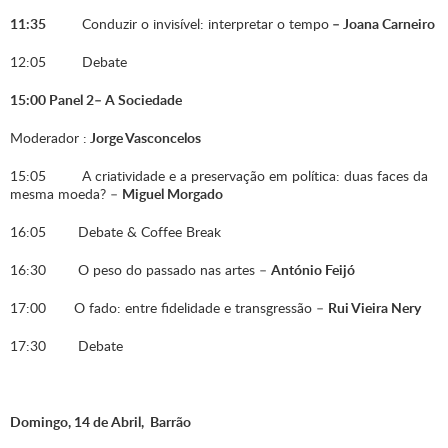
11:35
Conduzir o invisível: interpretar o tempo
– Joana Carneiro
12:05 Debate
15:00 Panel 2– A Sociedade
Moderador :
Jorge Vasconcelos
15:05 A criatividade e a preservação em política: duas faces da
mesma moeda? –
Miguel Morgado
16:05 Debate & Coffee Break
16:30 O peso do passado nas artes –
António Feijó
17:00 O fado: entre fidelidade e transgressão –
Rui Vieira Nery
17:30 Debate
Domingo, 14 de Abril,
Barrão