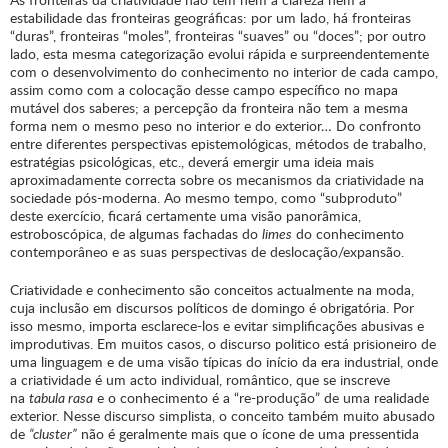
estabilidade das fronteiras geográficas: por um lado, há fronteiras
“duras”, fronteiras “moles”, fronteiras “suaves” ou “doces”; por outro
lado, esta mesma categorização evolui rápida e surpreendentemente
com o desenvolvimento do conhecimento no interior de cada campo,
assim como com a colocação desse campo específico no mapa
mutável dos saberes; a percepção da fronteira não tem a mesma
forma nem o mesmo peso no interior e do exterior… Do confronto
entre diferentes perspectivas epistemológicas, métodos de trabalho,
estratégias psicológicas, etc., deverá emergir uma ideia mais
aproximadamente correcta sobre os mecanismos da criatividade na
sociedade pós-moderna. Ao mesmo tempo, como “subproduto”
deste exercício, ficará certamente uma visão panorâmica,
estroboscópica, de algumas fachadas do
limes
do conhecimento
contemporâneo e as suas perspectivas de deslocação/expansão.
Criatividade e conhecimento são conceitos actualmente na moda,
cuja inclusão em discursos políticos de domingo é obrigatória. Por
isso mesmo, importa esclarece-los e evitar simplificações abusivas e
improdutivas. Em muitos casos, o discurso politico está prisioneiro de
uma linguagem e de uma visão típicas do início da era industrial, onde
a criatividade é um acto individual, romântico, que se inscreve
na
tabula rasa
e o conhecimento é a “re-produção” de uma realidade
exterior. Nesse discurso simplista, o conceito também muito abusado
de
“cluster”
não é geralmente mais que o ícone de uma pressentida