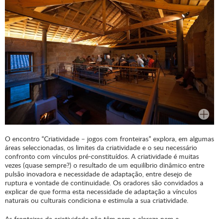
O encontro “Criatividade – jogos com fronteiras” explora, em algumas
áreas seleccionadas, os limites da criatividade e o seu necessário
confronto com vínculos pré-constituídos. A criatividade é muitas
vezes (quase sempre?) o resultado de um equilíbrio dinâmico entre
pulsão inovadora e necessidade de adaptação, entre desejo de
ruptura e vontade de continuidade. Os oradores são convidados a
explicar de que forma esta necessidade de adaptação a vínculos
naturais ou culturais condiciona e estimula a sua criatividade.
As fronteiras da criatividade não têm nem a clareza nem a