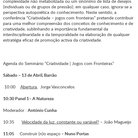
complexidade não metabolizada ou um sinónimo de lista de desejos
(individuais ou de grupos de pressão); em qualquer caso, ignora-se a
perspectiva autopoiética do conhecimento. Neste sentido, a
conferência “Criatividade – jogos com fronteiras” pretende contribuir
para uma melhor compreensão dos conceitos de conhecimento e de
criatividade, sublinhando a importância fundamental da
interdisciplinaridade e da temporalidade na elaboração de qualquer
estratégia eficaz de promoção activa da criatividade.
Agenda do Seminário “Criatividade | Jogos com Fronteiras”
Sábado
–
13 de Abril, Barrão
10:00
Abertura
, Jorge Vasconcelos
10:30 Panel 1– A Natureza
Moderador :
Ant
ónio Cunha
10:35
Velocidade da luz: constante ou variável?
– João Magueijo
11:05
Construir (n)o espaço
– Nuno Portas