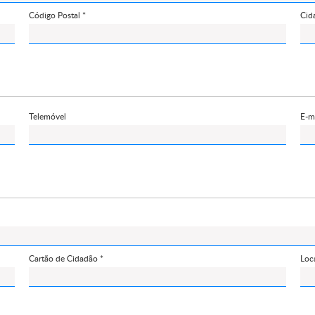
Código Postal *
Cid
Telemóvel
E-m
Cartão de Cidadão *
Loc