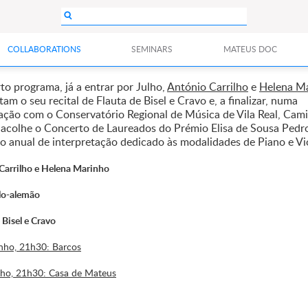
COLLABORATIONS
SEMINARS
MATEUS DOC
to programa, já a entrar por Julho,
António Carrilho
e
Helena M
am o seu recital de Flauta de Bisel e Cravo e, a finalizar, numa
ação com o Conservatório Regional de Música de Vila Real, Cam
acolhe o Concerto de Laureados do Prémio Elisa de Sousa Pedr
o anual de interpretação dedicado às modalidades de Piano e Vio
Carrilho e
Helena Marinho
alo-alemão
 Bisel e Cravo
nho, 21h30: Barcos
lho, 21h30: Casa de Mateus