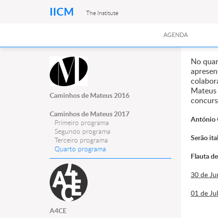
IICM
The Institute
AGENDA
No quar
apresent
colabor
Mateus 
Caminhos de Mateus 2016
concurs
Caminhos de Mateus 2017
António 
Primeiro programa
Segundo programa
Serão it
Terceiro programa
Quarto programa
Flauta de
30 de Ju
01 de Ju
A4CE